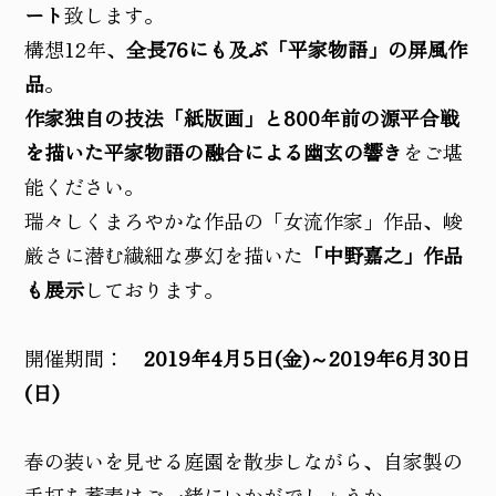
ート
致します。
構想12年、
全長76にも及ぶ「平家物語」の屏風作
品
。
作家独自の技法「紙版画」と800年前の源平合戦
を描いた平家物語の融合による幽玄の響き
をご堪
能ください。
瑞々しくまろやかな作品の「女流作家」作品、峻
厳さに潜む繊細な夢幻を描いた
「中野嘉之」作品
も展示
しております。
開催期間：
2019年4月5日(金)～2019年6月30日
(日)
春の装いを見せる庭園を散歩しながら、自家製の
手打ち蕎麦はご一緒にいかがでしょうか。