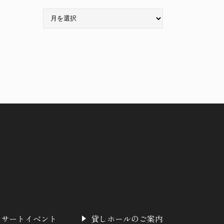
ア
ー
カ
イ
ブ
ンサートイベント
貸しホールのご案内