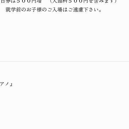
日券は５００円増 （入館料５００円を含みます）
お子様のご入場はご遠慮下さい。
アノ』